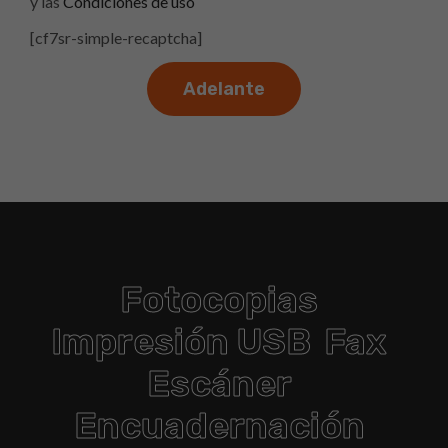
y las
Condiciones de uso
[cf7sr-simple-recaptcha]
Fotocopias
Impresión USB
Fax
Escáner
Encuadernación