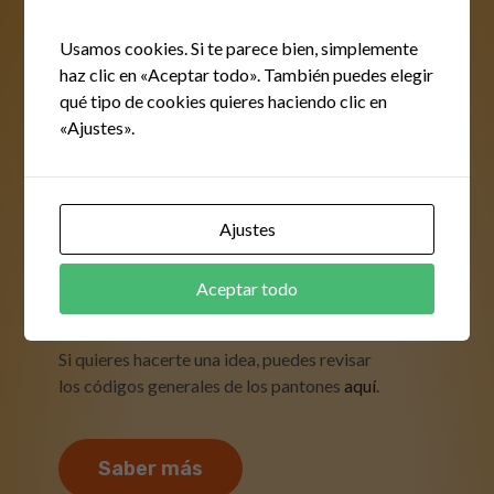
¿No tienes diseño?
Nuestros
Usamos cookies. Si te parece bien, simplemente
haz clic en «Aceptar todo». También puedes elegir
profesionales pueden
qué tipo de cookies quieres haciendo clic en
«Ajustes».
asesorarte
Si tienes dudas acerca de tu diseño o
necesitas la opinión de un experto,
Ajustes
contamos con profesionales cualificados
para ayudarte con la selección de colores,
Aceptar todo
diseños y diversas acciones de
marketing
publicitario
.
Si quieres hacerte una idea, puedes revisar
los códigos generales de los pantones
aquí
.
Saber más